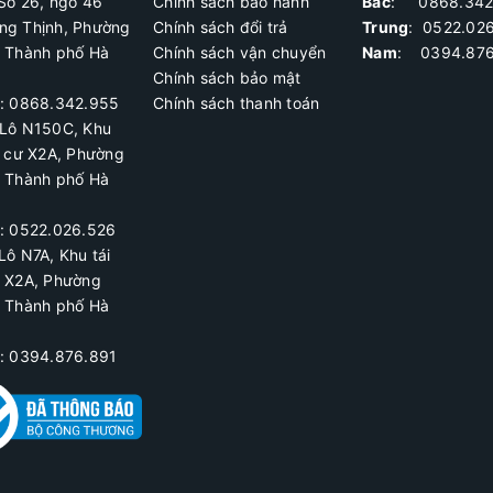
Số 26, ngõ 46
Chính sách bảo hành
Bắc
: 0868.342
ng Thịnh, Phường
Chính sách đổi trả
Trung
:
0522.02
, Thành phố Hà
Chính sách vận chuyển
Nam
: 0394.876
Chính sách bảo mật
ệ: 0868.342.955
Chính sách thanh toán
Lô N150C, Khu
h cư X2A
, Phường
, Thành phố Hà
ệ:
0522.026.526
Lô N7A, Khu tái
ư X2A, Phường
, Thành phố Hà
ệ: 0394.876.891