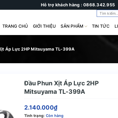
Hỗ trợ khách hàng : 0868.342.955
TRANG CHỦ
GIỚI THIỆU
SẢN PHẨM
TIN TỨC
L
Xịt Áp Lực 2HP Mitsuyama TL-399A
Đầu Phun Xịt Áp Lực 2HP
Mitsuyama TL-399A
2.140.000₫
Tình trạng:
Còn hàng