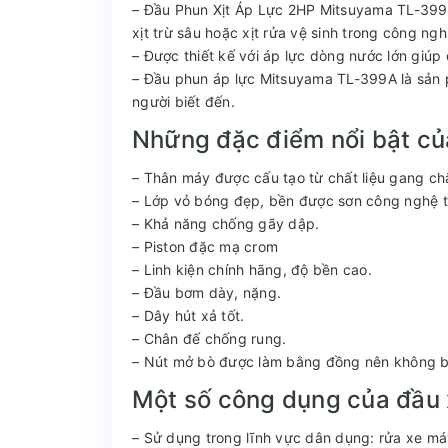
– Đầu Phun Xịt Áp Lực 2HP Mitsuyama TL-399A
xịt trừ sâu hoặc xịt rửa vệ sinh trong công ngh
– Được thiết kế với áp lực dòng nước lớn giúp 
– Đầu phun áp lực Mitsuyama TL-399A là sản 
người biết đến.
Những đặc điểm nổi bật củ
– Thân máy được cấu tạo từ chất liệu gang ch
– Lớp vỏ bóng đẹp, bền được sơn công nghệ t
– Khả năng chống gãy dập.
– Piston đặc mạ crom
– Linh kiện chính hãng, độ bền cao.
– Đầu bơm dày, nặng.
– Dây hút xả tốt.
– Chân đế chống rung.
– Nút mở bò được làm bằng đồng nên không bị o
Một số công dụng của đầu 
– Sử dụng trong lĩnh vực dân dụng: rửa xe máy