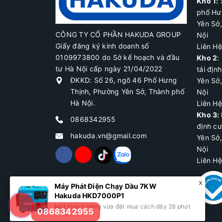
Kho 1:
phố Hư
Yên Sở
CÔNG TY CỔ PHẦN HAKUDA GROUP
Nội
Giấy đăng ký kinh doanh số
Liên H
0109973800 do Sở kế hoạch và đầu
Kho 2
:
tư Hà Nội cấp ngày 21/04/2022
tái địn
ĐKKD: Số 26, ngõ 46 Phố Hưng
Yên Sở
Thịnh, Phường Yên Sở, Thành phố
Nội
Hà Nội.
Liên H
Kho 3:
0868342955
định c
hakuda.vn@gmail.com
Yên Sở
Nội
Liên H
Máy Phát Điện Chạy Dầu 7KW
Hakuda HKD7000P1
Một khách hàng vừa đặt mua cách đây 28 phút
0868342955