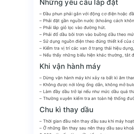
Những yêu cầu lắp đặt
– Đầu phun phải gắn với động cơ điện hoặc đầ
– Phải đặt gần nguồn nước (khoảng cách khô
– Phải lắp giỏ lọc vào đường hút.
– Phải đổ dầu bôi trơn vào buồng dầu theo mứ
– Sử dụng nguồn điện theo đúng thiết kế của
– Kiểm tra vị trí các van ở trạng thái hiệu dụn
– Nếu thấy những biểu hiện khác thường, tắt 
Khi vận hành máy
– Dừng vận hành máy khi xảy ra bất kì âm tha
– Không được nới lỏng ống dẫn, không mở bulo
– Làm đầy dầu trở lại nếu như mức dầu quá th
– Thường xuyên kiểm tra an toàn hệ thống đư
Chu kì thay dầu
– Thời gian đầu nên thay dầu sau khi máy hoạ
– Ở những lần thay sau nên thay dầu sau khoả