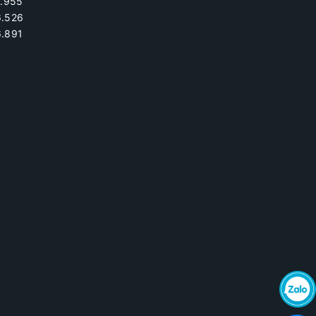
.955
6.526
.891