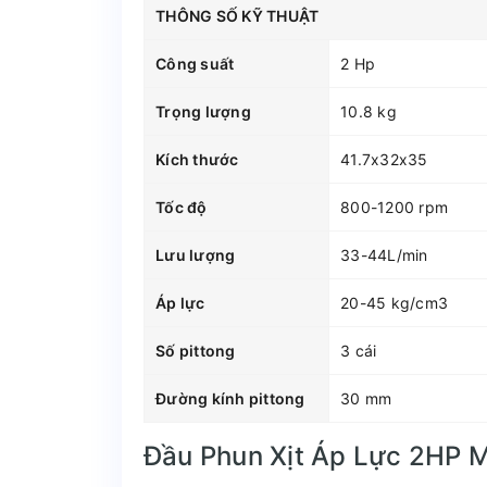
THÔNG SỐ KỸ THUẬT
Công suất
2 Hp
Trọng lượng
10.8 kg
Kích thước
41.7x32x35
Tốc độ
800-1200 rpm
Lưu lượng
33-44L/min
Áp lực
20-45 kg/cm3
Số pittong
3 cái
Đường kính pittong
30 mm
Đầu Phun Xịt Áp Lực 2HP 