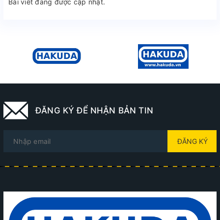
Bài viết đang được cập nhật.
ĐĂNG KÝ ĐỂ NHẬN BẢN TIN
ĐĂNG KÝ